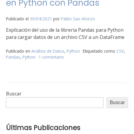
en Python con Pandas
en
Python
con
Publicado el
30/04/2021
por
Pablo Sao Alonzo
Pandas
Explicación del uso de la libreria Pandas para Python
para cargar datos de un archivo CSV a un DataFrame
Publicado en
Análisis de Datos
,
Python
Etiquetado como
CSV
,
Pandas
,
Python
1 comentario
en
Cargando
Datos
de
un
CSV
en
Buscar
Python
Buscar
con
Pandas
Últimas Publicaciones