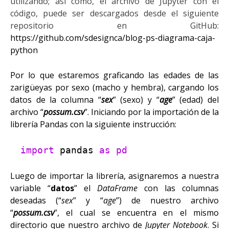
utilizando;
así como, el archivo de Jupyter
con el
código
,
puede
ser
descarga
do
s
desde el siguiente
repositorio en GitHub
:
https://github.com/sdesignca/blog-ps-diagrama-caja-
python
Por lo que estaremos graficando las edades de las
zarigüeyas por sexo (macho y hembra),
cargando
los
datos de la columna “
sex
” (sexo) y “
age
” (edad) del
archivo “
possum.csv
”. Iniciando por la importación de la
librería Pandas con la siguiente instrucción:
import
pandas
as pd
Luego de importar la librería, asignaremos a nuestra
variable “
datos
”
el
DataFrame
con las columnas
deseadas (“
sex
” y “
age
”) de
nuestro archivo
“
possum.csv
”,
el cual se encuentra en el mismo
directorio que nuestro archivo de
Jupyter Notebook
. Si