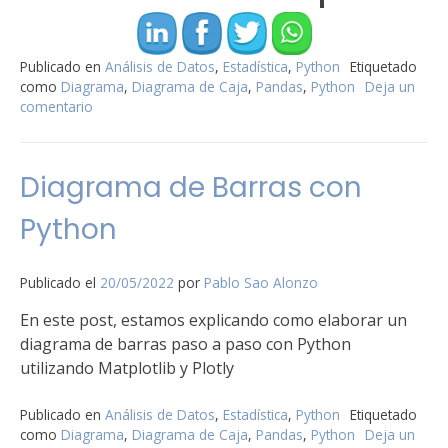
Publicado en
Análisis de Datos
,
Estadística
,
Python
Etiquetado
como
Diagrama
,
Diagrama de Caja
,
Pandas
,
Python
Deja un
comentario
en
Diagrama
de
Caja
Diagrama de Barras con
con
Python
Python
Publicado el
20/05/2022
por
Pablo Sao Alonzo
En este post, estamos explicando como elaborar un
diagrama de barras paso a paso con Python
utilizando Matplotlib y Plotly
Publicado en
Análisis de Datos
,
Estadística
,
Python
Etiquetado
como
Diagrama
,
Diagrama de Caja
,
Pandas
,
Python
Deja un