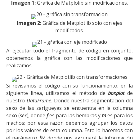
Imagen
1
:
Gráfica de Matplolib sin modificaciones.
Imagen
2
:
Gráfica de Matplotlib solo con ejes
modificados.
Al
ejecutar
todo el
fragmento de código
en conjunto
,
obtenemos la gráfica
con las modificaciones que
realizamos
:
Si revisamos el código con su funcionamiento, en la
siguiente linea, utilizamos el método de
boxplot
de
nuestro
DataFrame
. Donde nuestra segmentación del
sexo de las zarigüeyas se encuentra en la columna
sexo (
sex
); donde
f
es para las hembras y
m
es para los
machos; por esta razón debemos agrupar los datos
por los valores de esta columna. Esto lo hacemos con
el parámetro
by
, donde nos agrupará la información