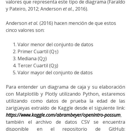
valores
que representa este tipo de diagrama
(
Faraldo
y Pateiro,
2012;
Anderson
et al.
,
2
016).
Anderson
et al.
(2016) hace
n
mención de que estos
cinco valores son:
V
alor menor del conjunto de datos
Primer Cuartil (Q
)
1
Mediana (Q
)
2
Tercer Cuartil (Q
)
3
Valor mayor del conjunto de datos
Para entender un diagrama de caja y su elaboración
con Matplotlib y Plotly utilizando Python, estaremos
utilizando como datos de prueba la edad de las
zarigüeyas extraído de Kaggle desde el siguiente link:
https://www.kaggle.com/abrambeyer/openintro-possum
,
también
el archivo de datos CSV se encuentra
disponible en el repositorio de GitHub: