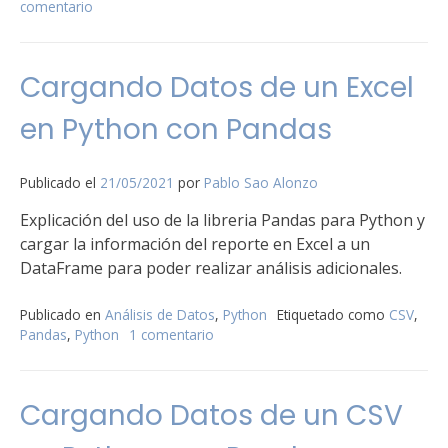
comentario
en
Diagrama
de
Barras
Cargando Datos de un Excel
con
Python
en Python con Pandas
Publicado el
21/05/2021
por
Pablo Sao Alonzo
Explicación del uso de la libreria Pandas para Python y
cargar la información del reporte en Excel a un
DataFrame para poder realizar análisis adicionales.
Publicado en
Análisis de Datos
,
Python
Etiquetado como
CSV
,
Pandas
,
Python
1 comentario
en
Cargando
Datos
de
Cargando Datos de un CSV
un
Excel