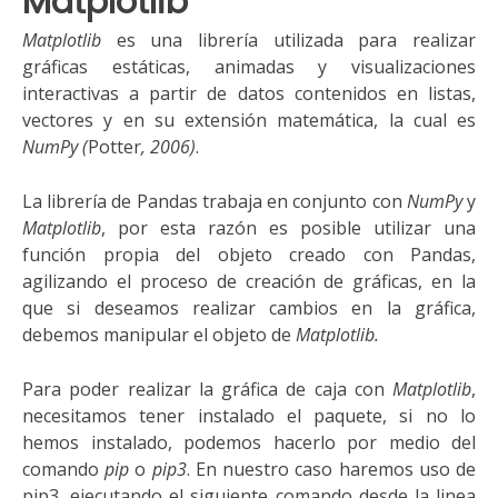
Matplotlib
M
atplotlib
es una librería utilizada para realizar
gráficas
estáticas, animadas y visualizaciones
interactivas
a partir de datos contenidos en listas,
vectores y en su extensión matemática,
la cual es
NumPy
(
Potter
, 2006
)
.
L
a librería de Pandas trabaja en conjunto con
NumPy
y
Matplotlib
, por esta razón es posible utilizar una
función propia del objeto creado con Pandas,
agilizando
el proceso de creación de gráficas,
en la
que si deseamos realizar cambios en la gráfica,
debemos manipula
r
el objeto de
Matplotlib.
Para poder realizar la gráfica de caja con
M
atplotlib
,
necesitamos tener instalado el paquete, si no lo
hemos instalado, podemos hacerlo por medio del
comando
pip
o
pip3
. En nuestro caso haremos uso de
pip3, ejecutando el siguiente comando desde la linea