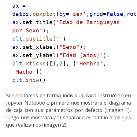
ax
=
datos
.
boxplot
(
by
=
'sex'
,
grid
=
False
,
rot
ax
.set_title(
'Edad de Zarigüeyas
por Sexo'
)
;
plt
.
suptitle
(
''
)
ax
.set_xlabel(
"Sexo"
)
;
ax
.set_ylabel(
"Edad (años)"
)
;
plt
.
xticks
([
1
,
2
], [
'Hembra'
,
'Macho'
])
plt
.
show
()
Si ejecutamos de forma individual cada instrucción en
Jupyter Notebook, primero
nos mostrar
á
el diagrama
de caja con sus parámetros por defecto
(imagen
1
)
,
luego nos mostrara
por separado el
cambio a los ejes
que realizamos
(imagen
2
)
.