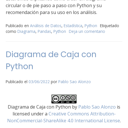
circular o de pie paso a paso con Python y su
recomendación para su uso en los análisis.
Publicado en
Análisis de Datos
,
Estadística
,
Python
Etiquetado
como
Diagrama
,
Pandas
,
Python
Deja un comentario
en
Diagrama
Circular
con
Diagrama de Caja con
Python
Python
Publicado el
03/06/2022
por
Pablo Sao Alonzo
Diagrama de Caja con Python
by
Pablo Sao Alonzo
is
licensed under a
Creative Commons Attribution-
NonCommercial-ShareAlike 4.0 International License
.