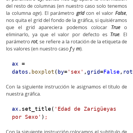
del resto de columnas (en nuestro caso solo tenemos
la columna
age
). El parámetro
grid
con el valor
False
,
nos quita el grid del fondo de la gráfica, si quisiéramos
que el grid apareciera podemos colocar
True
o
eliminarlo, ya que el valor por defecto es
True
. El
parámetro
rot
, se refiere a la rotación de la etiqueta de
los valores (en nuestro caso
f
y
m
).
ax
=
datos
.
boxplot
(
by
=
'sex'
,
grid
=
False
,
rot
Con la siguiente instrucción le asignamos el título de
nuestra gráfica.
ax
.set_title(
'Edad de Zarigüeyas
por Sexo'
)
;
Con la siguiente instrucción colocamos el subtitulo de