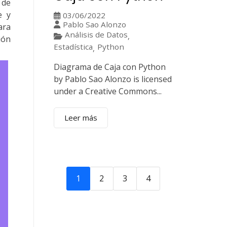
 de
e y
03/06/2022
Pablo Sao Alonzo
ara
Análisis de Datos
,
ión
Estadística
Python
,
Diagrama de Caja con Python
by Pablo Sao Alonzo is licensed
under a Creative Commons...
Leer más
1
2
3
4