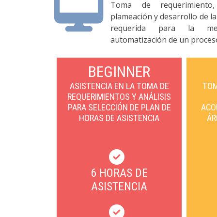
Toma de requerimiento,
plameación y desarrollo de la
requerida para la me
automatización de un proces
BEGINNER
ASISTENCIA EN LA TOMA DE
TOM
REQUERIMIENTOS Y ANÁLISIS
PARA SELECCIÓN DE PLAN DE
ACO
HORAS DE ASISTENCIA
ÁR
6 HORAS DE
ASISTENCIA