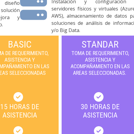
Instalación y configuración
 diseño
servidores físicos y virtuales (Azur
 solución
AWS), almacenamiento de datos p
jora y
soluciones de análisis de informac
o.
y/o Big Data.
BASIC
STANDAR
A DE REQUERIMIENTO,
TOMA DE REQUERIMIENTO,
ASISTENCIA Y
ASISTENCIA Y
MPAÑAMIENTO EN LAS
ACOMPAÑAMIENTO EN LAS
EAS SELECCIONADAS
AREAS SELECCIONADAS.
15 HORAS DE
30 HORAS DE
ASISTENCIA
ASISTENCIA