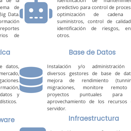
pa de la
Identificación de mantenimie
tema de
predictivo para control de proces
Big Data.
optimización de cadena 
formación
suministros, control de calida
reportes
identificación de riesgos, en
rios de
otros.
tica
Base de Datos
de datos,
Instalación y/o administración
rcado,
diversos gestores de base de dat
aciones.
mejora de rendimiento (tunnin
rmación,
migraciones, monitore remoto
 datos y
proyectos puntuales para 
ísticos.
aprovechamiento de los recursos 
servidor.
Infraestructura
tware