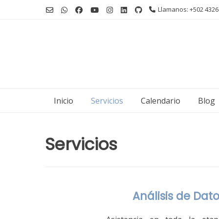
Ir
Llamanos: +502 4326
al
contenido
Inicio
Servicios
Calendario
Blog
Servicios
Análisis de Dat