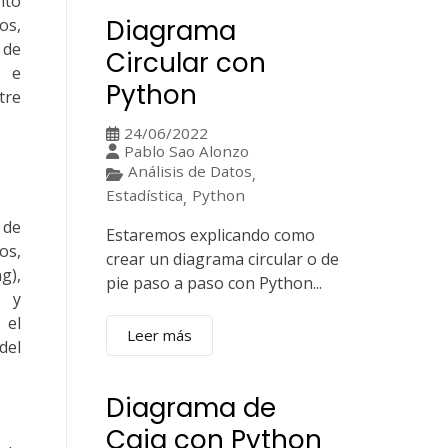
nto
Diagrama
os,
de
Circular con
d e
Python
tre
24/06/2022
Pablo Sao Alonzo
Análisis de Datos
,
Estadística
Python
,
 de
Estaremos explicando como
os,
crear un diagrama circular o de
g),
pie paso a paso con Python...
 y
el
Leer más
del
Diagrama de
Caja con Python