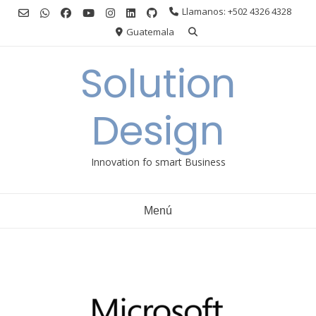
Ir
Llamanos: +502 4326 4328
al
Guatemala
contenido
Solution
Design
Innovation fo smart Business
Menú