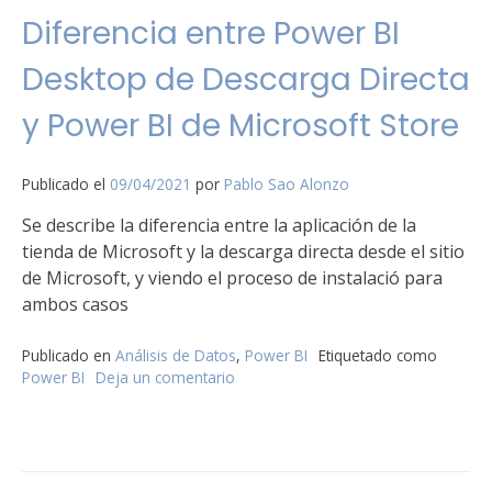
Diferencia entre Power BI
Desktop de Descarga Directa
y Power BI de Microsoft Store
Publicado el
09/04/2021
por
Pablo Sao Alonzo
Se describe la diferencia entre la aplicación de la
tienda de Microsoft y la descarga directa desde el sitio
de Microsoft, y viendo el proceso de instalació para
ambos casos
Publicado en
Análisis de Datos
,
Power BI
Etiquetado como
Power BI
Deja un comentario
en
Diferencia
entre
Power
BI
Desktop