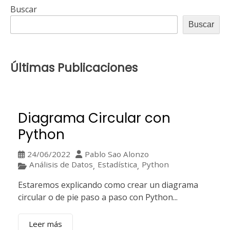
de
Buscar
Descarga
Buscar
Directa
y
Power
BI
Últimas Publicaciones
de
Microsoft
Store
Diagrama Circular con
Python
24/06/2022
Pablo Sao Alonzo
Análisis de Datos
Estadística
Python
,
,
Estaremos explicando como crear un diagrama
circular o de pie paso a paso con Python...
Leer más